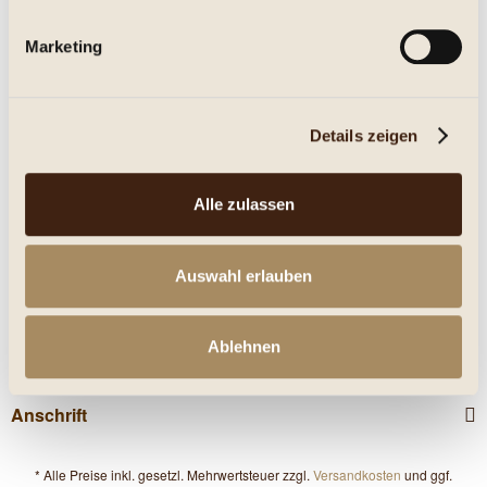
Eigenschaften
Marketing
mehr
Nährwerte
Details zeigen
Kunden kauften auch
Alle zulassen
Service Hotline
Auswahl erlauben
Shop Service
Ablehnen
Informationen
Anschrift
* Alle Preise inkl. gesetzl. Mehrwertsteuer zzgl.
Versandkosten
und ggf.