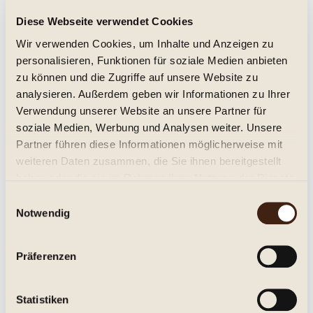
Diese Webseite verwendet Cookies
Château Fonréaud 2017
Wir verwenden Cookies, um Inhalte und Anzeigen zu
trocken, Jg. 2017
personalisieren, Funktionen für soziale Medien anbieten
zu können und die Zugriffe auf unsere Website zu
18,95 € *
analysieren. Außerdem geben wir Informationen zu Ihrer
Inhalt:
0.75 Liter (25,27 € * / 1 Liter)
Verwendung unserer Website an unsere Partner für
inkl. MwSt.
zzgl. Versandkosten
soziale Medien, Werbung und Analysen weiter. Unsere
Lieferzeit ca. 1-3 Tage**
Partner führen diese Informationen möglicherweise mit
weiteren Daten zusammen, die Sie ihnen bereitgestellt
In den
Warenkorb
haben oder die sie im Rahmen Ihrer Nutzung der Dienste
gesammelt haben.
Einwilligungsauswahl
Merken
Notwendig
Artikel-Nr.:
242202
Präferenzen
Beschreibung
Château Fonréaud, Listrac-Médoc A.C. Cru Bourgeois Trocken.
Statistiken
Eleganter Bordeaux-Wein im...
mehr