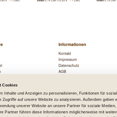
9,93 € * / 1 Liter)
Inhalt
0.75 Liter
(10,20 € * / 1 Liter)
Inhalt
0.75 Liter
ce
Informationen
Kontakt
Impressum
el
Datenschutz
n
AGB
Widerrufsrecht
Zahlung und Versand
t Cookies
Vertrag widerrufen
 Inhalte und Anzeigen zu personalisieren, Funktionen für sozia
e Zugriffe auf unsere Website zu analysieren. Außerdem geben w
rwendung unserer Website an unsere Partner für soziale Medien
re Partner führen diese Informationen möglicherweise mit weite
setzl. Mehrwertsteuer zzgl.
Versandkosten
und ggf. Nachnahmegebühren, wenn nicht