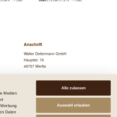
(10,60 € * / 1 Liter)
Inhalt
0.75 Liter
(17,27 € * / 1 Liter)
Inhalt
0.75 Lit
Anschrift
Walter Deitermann GmbH
Hauptstr. 76
49757 Werlte
Besuchen Sie uns auf
Facebook!
Alle zulassen
le Medien
ir
Auswahl erlauben
, Werbung
ren Daten
 anders beschrieben.