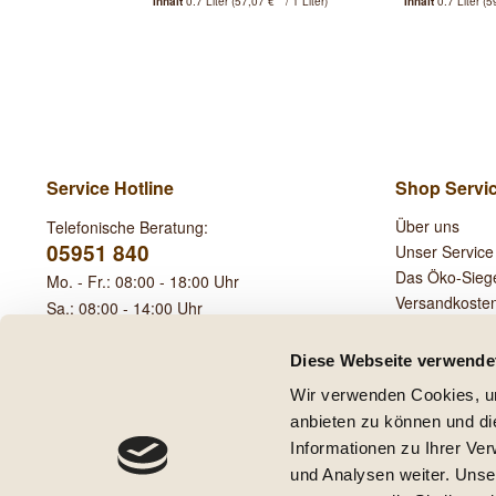
Inhalt
0.7 Liter
(57,07 € * / 1 Liter)
Inhalt
0.7 Liter
(5
Service Hotline
Shop Servi
Über uns
Telefonische Beratung:
05951 840
Unser Service
Das Öko-Sieg
Mo. - Fr.: 08:00 - 18:00 Uhr
Versandkoste
Sa.: 08:00 - 14:00 Uhr
Leihgebühren
Diese Webseite verwende
Wir verwenden Cookies, um
anbieten zu können und di
Informationen zu Ihrer Ve
und Analysen weiter. Unse
* Alle Preise inkl. ge