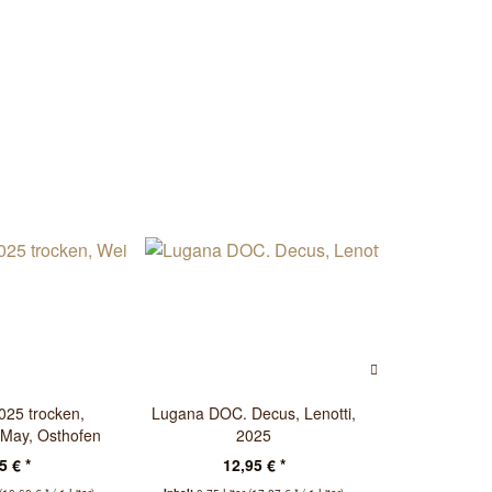
025 trocken,
Lugana DOC. Decus, Lenotti,
Dackermann
 May, Osthofen
2025
Sauvigno
5 € *
12,95 € *
8,