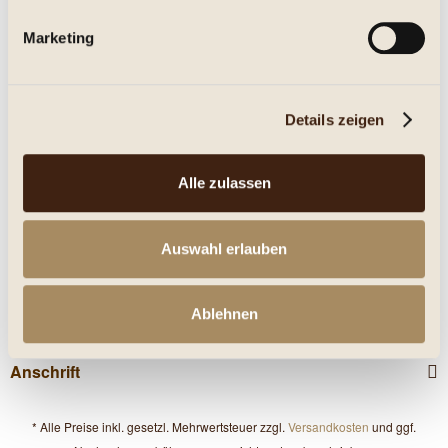
Marketing
Eigenschaften
mehr
Details zeigen
Nährwerte
Kunden haben sich ebenfalls angesehen
Alle zulassen
Service Hotline
Auswahl erlauben
Shop Service
Ablehnen
Informationen
Anschrift
* Alle Preise inkl. gesetzl. Mehrwertsteuer zzgl.
Versandkosten
und ggf.