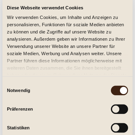
Diese Webseite verwendet Cookies
Amethystos Rosé, Costa Lazaridi 2024
Wir verwenden Cookies, um Inhalte und Anzeigen zu
trocken, Jg. 2024
personalisieren, Funktionen für soziale Medien anbieten
zu können und die Zugriffe auf unsere Website zu
14,95 € *
analysieren. Außerdem geben wir Informationen zu Ihrer
Verwendung unserer Website an unsere Partner für
Inhalt:
0.75 Liter (19,93 € * / 1 Liter)
inkl. MwSt.
zzgl. Versandkosten
soziale Medien, Werbung und Analysen weiter. Unsere
Lieferzeit ca. 1-3 Tage**
Partner führen diese Informationen möglicherweise mit
weiteren Daten zusammen, die Sie ihnen bereitgestellt
In den
Warenkorb
haben oder die sie im Rahmen Ihrer Nutzung der Dienste
gesammelt haben.
Einwilligungsauswahl
Merken
Notwendig
Artikel-Nr.:
267860
Präferenzen
Beschreibung
Costa Lazaridi, Amethystos Rosé, Regional Wine of Drama
Statistiken
Trocken. Kräftiger, fruchtiger...
mehr