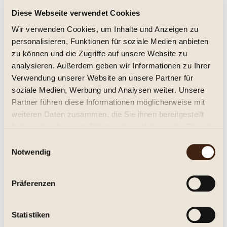
Diese Webseite verwendet Cookies
Amethystos Rosé, Costa Lazaridi 2023
Wir verwenden Cookies, um Inhalte und Anzeigen zu
trocken, Jg. 2023
personalisieren, Funktionen für soziale Medien anbieten
zu können und die Zugriffe auf unsere Website zu
13,95 € *
analysieren. Außerdem geben wir Informationen zu Ihrer
Verwendung unserer Website an unsere Partner für
Inhalt:
0.75 Liter (18,60 € * / 1 Liter)
inkl. MwSt.
zzgl. Versandkosten
soziale Medien, Werbung und Analysen weiter. Unsere
Lieferzeit ca. 1-3 Tage**
Partner führen diese Informationen möglicherweise mit
weiteren Daten zusammen, die Sie ihnen bereitgestellt
In den
Warenkorb
haben oder die sie im Rahmen Ihrer Nutzung der Dienste
gesammelt haben.
Einwilligungsauswahl
Merken
Notwendig
Artikel-Nr.:
267865
Präferenzen
Beschreibung
Costa Lazaridi, Amethystos Rosé, Regional Wine of Drama
Statistiken
Trocken. Kräftiger, fruchtiger...
mehr