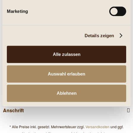
Marketing
Eigenschaften
mehr
Details zeigen
Nährwerte
Kunden haben sich ebenfalls angesehen
Alle zulassen
Service Hotline
Auswahl erlauben
Shop Service
Ablehnen
Informationen
Anschrift
* Alle Preise inkl. gesetzl. Mehrwertsteuer zzgl.
Versandkosten
und ggf.