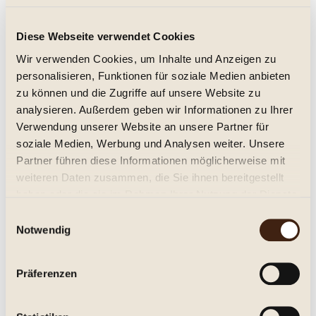
Monte Paschoal Moscato Frisante 0,75l.
Diese Webseite verwendet Cookies
Dezent mild, fruchtig
Wir verwenden Cookies, um Inhalte und Anzeigen zu
personalisieren, Funktionen für soziale Medien anbieten
7,45 € *
zu können und die Zugriffe auf unsere Website zu
analysieren. Außerdem geben wir Informationen zu Ihrer
Inhalt:
0.75 Liter (9,93 € * / 1 Liter)
inkl. MwSt.
zzgl. Versandkosten
Verwendung unserer Website an unsere Partner für
Lieferzeit ca. 1-3 Tage**
soziale Medien, Werbung und Analysen weiter. Unsere
Partner führen diese Informationen möglicherweise mit
In den
Warenkorb
weiteren Daten zusammen, die Sie ihnen bereitgestellt
haben oder die sie im Rahmen Ihrer Nutzung der Dienste
Merken
gesammelt haben.
Einwilligungsauswahl
Notwendig
Artikel-Nr.:
278035
Beschreibung
Präferenzen
Monte Paschoal, Vino Branco frisante Suave, Serra Gaucho,
Rio Grande do Sul Feinherb,...
mehr