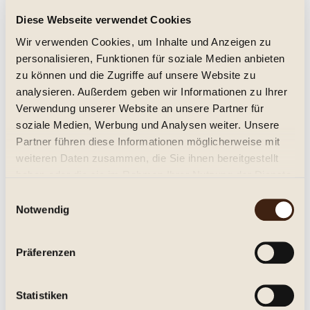
Diese Webseite verwendet Cookies
RedHeads - Return of the Living Reds No.
Wir verwenden Cookies, um Inhalte und Anzeigen zu
6
personalisieren, Funktionen für soziale Medien anbieten
trocken, non-vintage
zu können und die Zugriffe auf unsere Website zu
49,95 € *
analysieren. Außerdem geben wir Informationen zu Ihrer
Verwendung unserer Website an unsere Partner für
Inhalt:
0.75 Liter (66,60 € * / 1 Liter)
soziale Medien, Werbung und Analysen weiter. Unsere
inkl. MwSt.
zzgl. Versandkosten
Partner führen diese Informationen möglicherweise mit
Sofort versandfertig, Lieferzeit ca. 1-3 Werktage**
weiteren Daten zusammen, die Sie ihnen bereitgestellt
In den
Warenkorb
haben oder die sie im Rahmen Ihrer Nutzung der Dienste
gesammelt haben.
Einwilligungsauswahl
Merken
Notwendig
Artikel-Nr.:
280042
Präferenzen
Beschreibung
RedHeads Wines - Return of the Living Red No. 6 Der Rotwein
Statistiken
von RedHeads Wines aus...
mehr