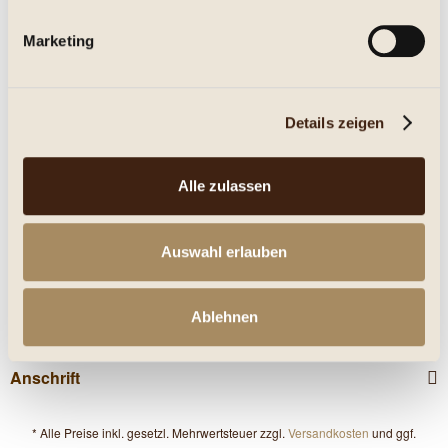
Marketing
Eigenschaften
mehr
Details zeigen
Nährwerte
Alle zulassen
Kunden haben sich ebenfalls angesehen
Service Hotline
Auswahl erlauben
Shop Service
Ablehnen
Informationen
Anschrift
* Alle Preise inkl. gesetzl. Mehrwertsteuer zzgl.
Versandkosten
und ggf.