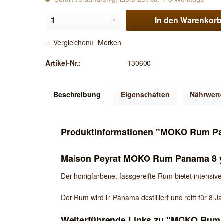
In den
Warenkor
Vergleichen
Merken
Artikel-Nr.:
130600
Beschreibung
Eigenschaften
Nährwert
Produktinformationen "MOKO Rum Pan
Maison Peyrat MOKO Rum Panama 8 y
Der honigfarbene, fassgereifte Rum bietet intens
Der Rum wird in Panama destilliert und reift für 8
Weiterführende Links zu "MOKO Rum 