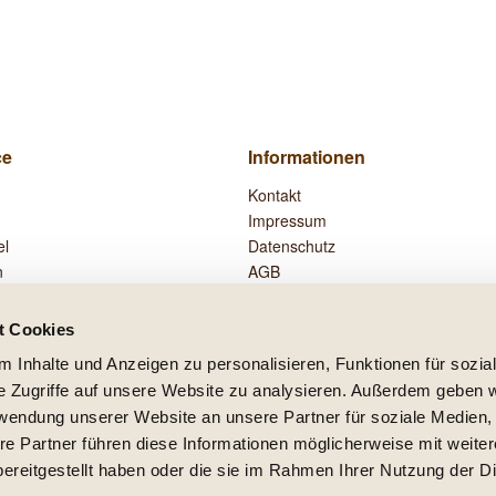
ce
Informationen
Kontakt
Impressum
el
Datenschutz
n
AGB
Widerrufsrecht
Zahlung und Versand
t Cookies
Vertrag widerrufen
 Inhalte und Anzeigen zu personalisieren, Funktionen für sozia
e Zugriffe auf unsere Website zu analysieren. Außerdem geben w
rwendung unserer Website an unsere Partner für soziale Medien
re Partner führen diese Informationen möglicherweise mit weite
setzl. Mehrwertsteuer zzgl.
Versandkosten
und ggf. Nachnahmegebühren, wenn nicht
ereitgestellt haben oder die sie im Rahmen Ihrer Nutzung der D
lb Deutschlands, Lieferzeiten für andere Länder entnehmen Sie bitte der Schaltfläc