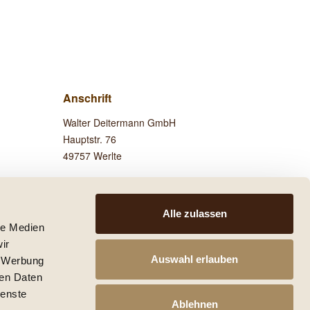
Anschrift
Walter Deitermann GmbH
Hauptstr. 76
49757 Werlte
Besuchen Sie uns auf
Facebook!
Alle zulassen
le Medien
ir
Auswahl erlauben
, Werbung
ren Daten
 anders beschrieben.
ienste
he mit den Versandinformationen.
Ablehnen