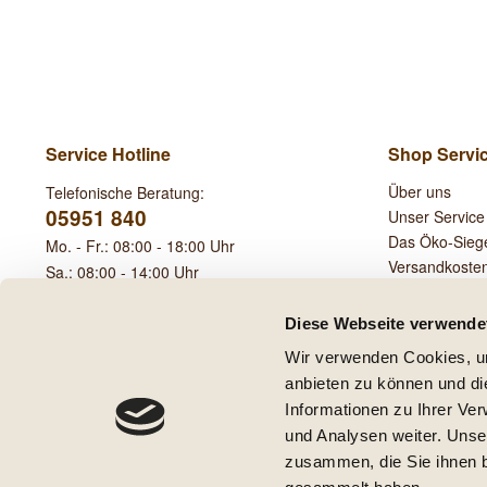
Service Hotline
Shop Servi
Über uns
Telefonische Beratung:
05951 840
Unser Service
Das Öko-Sieg
Mo. - Fr.: 08:00 - 18:00 Uhr
Versandkoste
Sa.: 08:00 - 14:00 Uhr
Leihgebühren
Diese Webseite verwende
Wir verwenden Cookies, um
anbieten zu können und di
Informationen zu Ihrer Ve
und Analysen weiter. Unse
* Alle Preise inkl. ge
zusammen, die Sie ihnen b
** Gilt für Lieferungen innerha