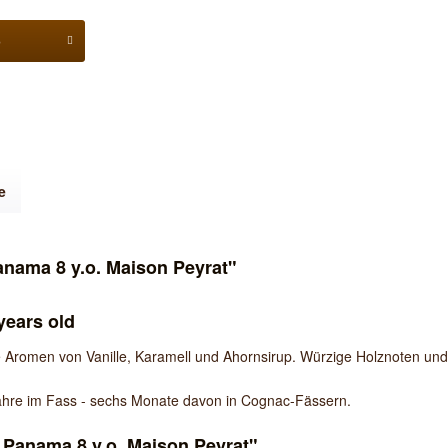
b
e
ama 8 y.o. Maison Peyrat"
ears old
ive Aromen von Vanille, Karamell und Ahornsirup. Würzige Holznoten 
 Jahre im Fass - sechs Monate davon in Cognac-Fässern.
Panama 8 y.o. Maison Peyrat"