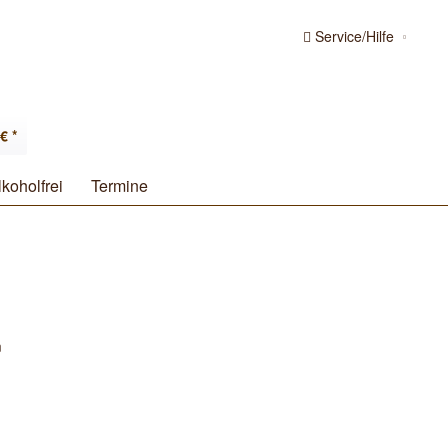
Service/Hilfe
€ *
lkoholfrei
Termine
m