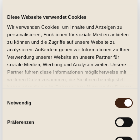
Deitermanns Jubiläums-Roggenkorn 40%,
Diese Webseite verwendet Cookies
2 Jahre
Wir verwenden Cookies, um Inhalte und Anzeigen zu
trocken
personalisieren, Funktionen für soziale Medien anbieten
25,95 € *
zu können und die Zugriffe auf unsere Website zu
analysieren. Außerdem geben wir Informationen zu Ihrer
Inhalt:
0.5 Liter (51,90 € * / 1 Liter)
Verwendung unserer Website an unsere Partner für
inkl. MwSt.
zzgl. Versandkosten
Lieferzeit ca. 1-3 Tage**
soziale Medien, Werbung und Analysen weiter. Unsere
Partner führen diese Informationen möglicherweise mit
In den
Warenkorb
weiteren Daten zusammen, die Sie ihnen bereitgestellt
haben oder die sie im Rahmen Ihrer Nutzung der Dienste
Merken
gesammelt haben.
Einwilligungsauswahl
Notwendig
Artikel-Nr.:
002202
Beschreibung
Präferenzen
Roggenkorn Eine ganz besonderes Finish erhält
unser Jubiläums-Roggenkorn. In kurz zur...
mehr