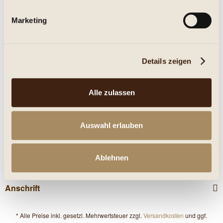
Marketing
Eigenschaften
mehr
Details zeigen
Nährwerte
Alle zulassen
Kunden haben sich ebenfalls angesehen
Service Hotline
Auswahl erlauben
Shop Service
Ablehnen
Informationen
Anschrift
* Alle Preise inkl. gesetzl. Mehrwertsteuer zzgl.
Versandkosten
und ggf.