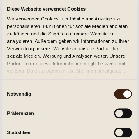
Diese Webseite verwendet Cookies
Kaapzicht Sauvignon Blanc 2026,
Wir verwenden Cookies, um Inhalte und Anzeigen zu
Stellenbosch
personalisieren, Funktionen für soziale Medien anbieten
trocken, Jg. 2026
zu können und die Zugriffe auf unsere Website zu
10,95 € *
analysieren. Außerdem geben wir Informationen zu Ihrer
Verwendung unserer Website an unsere Partner für
Inhalt:
0.75 Liter (14,60 € * / 1 Liter)
soziale Medien, Werbung und Analysen weiter. Unsere
inkl. MwSt.
zzgl. Versandkosten
Partner führen diese Informationen möglicherweise mit
Lieferzeit ca. 1-3 Tage**
weiteren Daten zusammen, die Sie ihnen bereitgestellt
In den
Warenkorb
haben oder die sie im Rahmen Ihrer Nutzung der Dienste
gesammelt haben.
Einwilligungsauswahl
Merken
Notwendig
Artikel-Nr.:
271052
Präferenzen
Beschreibung
Kaapzicht Sauvignon Blanc Stellenbosch Trocken. Der
Statistiken
Kaapzicht Sauvignon Blanc ist ein frischer...
mehr