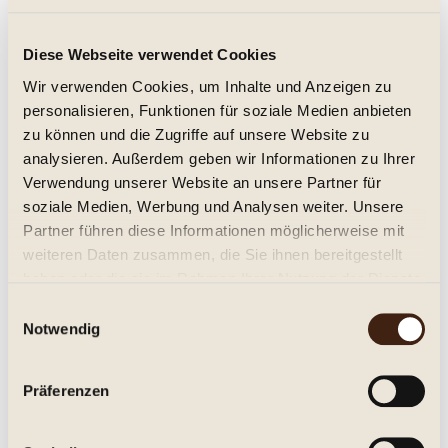
Stellenrust Clement de Lure MCC
Diese Webseite verwendet Cookies
Sparkling Brut
Wir verwenden Cookies, um Inhalte und Anzeigen zu
brut
personalisieren, Funktionen für soziale Medien anbieten
16,95 € *
zu können und die Zugriffe auf unsere Website zu
analysieren. Außerdem geben wir Informationen zu Ihrer
Inhalt:
0.75 Liter (22,60 € * / 1 Liter)
Verwendung unserer Website an unsere Partner für
inkl. MwSt.
zzgl. Versandkosten
Lieferzeit ca. 1-3 Tage**
soziale Medien, Werbung und Analysen weiter. Unsere
Partner führen diese Informationen möglicherweise mit
In den
Warenkorb
weiteren Daten zusammen, die Sie ihnen bereitgestellt
haben oder die sie im Rahmen Ihrer Nutzung der Dienste
Merken
gesammelt haben.
Einwilligungsauswahl
Notwendig
Artikel-Nr.:
316002
Beschreibung
Präferenzen
Stellenbosch Stellenrust Brut Clement de Lure MCC Trocken.
Eleganter, fruchtiger Schaumwein...
mehr