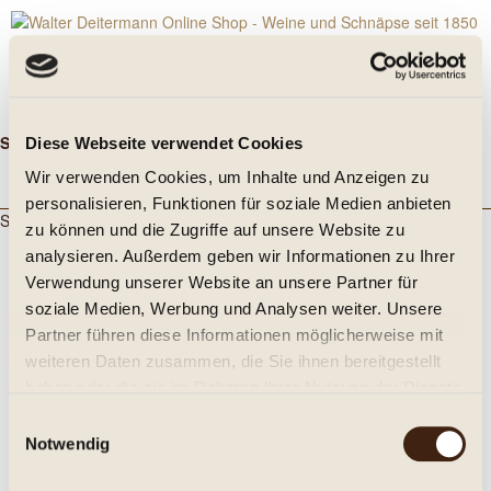
Service Hotline: 05951 840
Mo. - Fr. 8 - 18 & Sa. 8 - 14 Uhr
Diese Webseite verwendet Cookies
Menü
Wir verwenden Cookies, um Inhalte und Anzeigen zu
personalisieren, Funktionen für soziale Medien anbieten
Sie befinden sich hier:
zu können und die Zugriffe auf unsere Website zu
Pale Ale
analysieren. Außerdem geben wir Informationen zu Ihrer
Verwendung unserer Website an unsere Partner für
soziale Medien, Werbung und Analysen weiter. Unsere
Partner führen diese Informationen möglicherweise mit
weiteren Daten zusammen, die Sie ihnen bereitgestellt
haben oder die sie im Rahmen Ihrer Nutzung der Dienste
gesammelt haben.
Einwilligungsauswahl
Notwendig