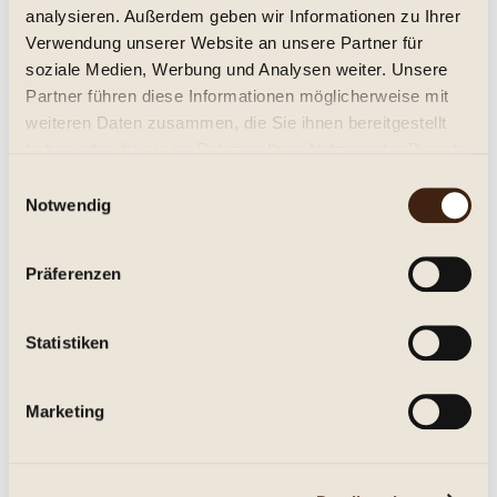
analysieren. Außerdem geben wir Informationen zu Ihrer
Verwendung unserer Website an unsere Partner für
soziale Medien, Werbung und Analysen weiter. Unsere
Partner führen diese Informationen möglicherweise mit
weiteren Daten zusammen, die Sie ihnen bereitgestellt
haben oder die sie im Rahmen Ihrer Nutzung der Dienste
gesammelt haben.
Einwilligungsauswahl
Notwendig
Trittenheimer Apotheke, Spätlese, "Alte Reben",
F.J.Eifel,...
Präferenzen
trocken, Jg. 2023
Statistiken
22,95 € *
0.75 Liter
(30,60 € * / 1 Liter)
Inhalt
Marketing
Details