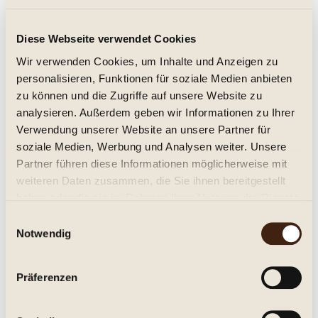
Stellenrust Douwe Steyn Cabernet
Diese Webseite verwendet Cookies
Sauvignon 2015
Wir verwenden Cookies, um Inhalte und Anzeigen zu
trocken, Jg. 2015
personalisieren, Funktionen für soziale Medien anbieten
34,95 € *
zu können und die Zugriffe auf unsere Website zu
analysieren. Außerdem geben wir Informationen zu Ihrer
Inhalt:
0.75 Liter (46,60 € * / 1 Liter)
Verwendung unserer Website an unsere Partner für
inkl. MwSt.
zzgl. Versandkosten
Lieferzeit ca. 1-3 Tage**
soziale Medien, Werbung und Analysen weiter. Unsere
Partner führen diese Informationen möglicherweise mit
In den
Warenkorb
weiteren Daten zusammen, die Sie ihnen bereitgestellt
haben oder die sie im Rahmen Ihrer Nutzung der Dienste
Merken
gesammelt haben.
Einwilligungsauswahl
Notwendig
Artikel-Nr.:
271088
Beschreibung
Präferenzen
Weingut Stellenrust Douwe Steyn Cabernet Sauvignon,
Stellenbosch Trocken. Fruchtig,...
mehr