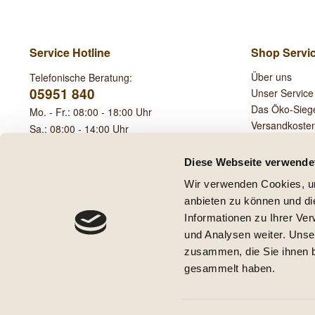
Service Hotline
Shop Servi
Über uns
Telefonische Beratung:
05951 840
Unser Service
Das Öko-Sieg
Mo. - Fr.: 08:00 - 18:00 Uhr
Versandkoste
Sa.: 08:00 - 14:00 Uhr
Leihgebühren
Diese Webseite verwende
Wir verwenden Cookies, um
anbieten zu können und di
Informationen zu Ihrer Ve
und Analysen weiter. Unse
* Alle Preise inkl. ge
zusammen, die Sie ihnen b
** Gilt für Lieferungen innerha
gesammelt haben.