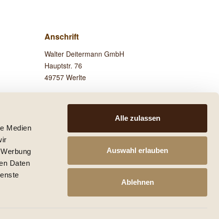
Anschrift
Walter Deitermann GmbH
Hauptstr. 76
49757 Werlte
Besuchen Sie uns auf
Facebook!
Alle zulassen
le Medien
ir
Auswahl erlauben
, Werbung
ren Daten
 anders beschrieben.
ienste
he mit den Versandinformationen.
Ablehnen