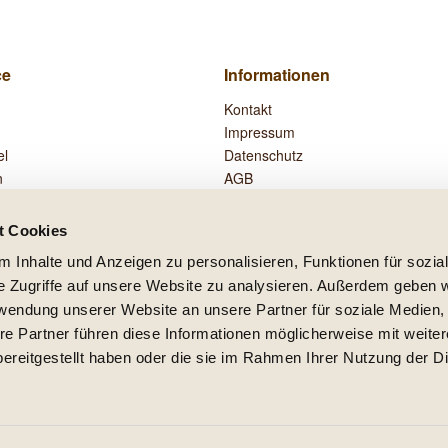
ce
Informationen
Kontakt
Impressum
el
Datenschutz
n
AGB
Widerrufsrecht
Zahlung und Versand
t Cookies
Vertrag widerrufen
 Inhalte und Anzeigen zu personalisieren, Funktionen für sozia
e Zugriffe auf unsere Website zu analysieren. Außerdem geben w
rwendung unserer Website an unsere Partner für soziale Medien
re Partner führen diese Informationen möglicherweise mit weite
setzl. Mehrwertsteuer zzgl.
Versandkosten
und ggf. Nachnahmegebühren, wenn nicht
ereitgestellt haben oder die sie im Rahmen Ihrer Nutzung der D
lb Deutschlands, Lieferzeiten für andere Länder entnehmen Sie bitte der Schaltfläc
Realisiert mit Shopware